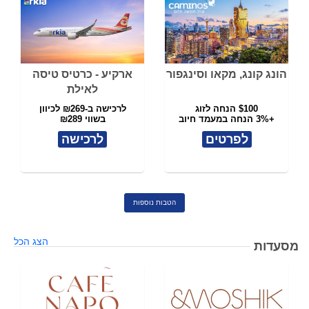
הונג קונג, מקאו וסינגפור
ארקיע - כרטיס טיסה
לאילת
$100 הנחה לזוג
לרכישה ב-₪269 לכיוון
+3% הנחה במעמד חיוב
בשווי ₪289
לפרטים
לרכישה
הטבות נוספות
הצג הכל
מסעדות