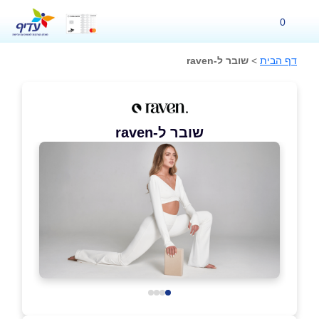
0
דף הבית
>
שובר ל-raven
שובר ל-raven