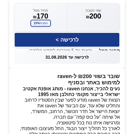
שווי הטבה
מחיר מוזל
170
200
₪
₪
15%
חסכת
לרכישה >
מחיר מוזל
— זכאות עד 5 שוברים לחודש קלנדרי
לרכישה עד 31.08.2026
שובר בשווי ₪200 ל-raven
למימוש באתר ובסניף
נעים להכיר, אנחנו raven - מותג אופנת אקטיב
ישראלי בייצור מקומי כחולבן מאז 1995
הצוות של raven מודע לפער שבין הסטודיו לרחוב
והחליט שלא עוד, עם הביגוד של raven את
יוצאת היישר אל חדר הכושר, הרחוב, המשרד,
אל שיחה "על כוס קפה" עם חברה,
ומרגישה איתו נוח בכל סיטואציה.
לאורך כל תהליך ייצור הבגד, החל מעיצובו האופנתי,