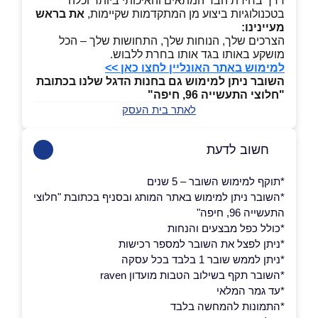
דרך בחירת הבד המתאים והאיכותי ביותר וכלה
בטכנולוגיות ביצוע מן המתקדמות שקיימות,
את בראש
מעיינינו:
הצרכים שלך, הנוחות שלך, התחושות שלך – הכל
מושקע באותו בגד אותו בחרת ללבוש.
למימוש באתר האונליין לחצו כאן >>
השובר ניתן למימוש גם בחנות הדגל שלנו בכתובת
"חלוצי התעשייה 96, חיפה"
לאתר בית העסק
חשוב לדעת
*תוקף למימוש השובר – 5 שנים
*השובר ניתן למימוש באתר המותג ובסניף בכתובת "חלוצי
התעשייה 96, חיפה"
*כולל כפל מבצעים והנחות
*ניתן לפצל את השובר למספר רכישות
*ניתן לממש שובר 1 בלבד בכל עסקה
*השובר תקף בשילוב הטבות מועדון raven
*עד גמר המלאי
*התמונות להמחשה בלבד