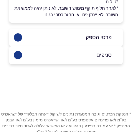
*ט.ל.ח
*לאחר חלוף תוקף מימוש השובר, לא ניתן יהיה לממש את
השובר ולא יינתן זיכוי או החזר כספי בגינו
פרטי הספק
073-3322255
סניפים
באתר
בפייסבוק
באינסטגרם
ביוטיוב
חיפה
חלוצי התעשייה 96
שם מלא
*
טלפון
*
* הנפקת הכרטיס וגובה המסגרת נתונים לשיקול דעתה הבלעדי של ישראכרט
בע"מ ו/או פרימיום אקספרס בע"מ ו/או ישראכרט מימון בע"מ ו/או הבנק
המנפיק * אי עמידה בפירעון ההלוואה או האשראי עלולה לגרור חיוב בריבית
פיגורים והליכי הוצאה לפועל * טל"ח