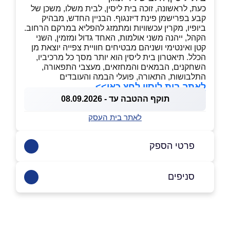
כעת, לראשונה, זוכה בית ליסין, לבית משלו, משכן של
קבע בפרישמן פינת דיזנגוף. הבניין החדש, מבהיק
ביופיו, מקרין עכשוויות ומתמזג להפליא במרקם הרחוב.
הקהל, ייהנה משני אולמות, האחד גדול ומזמין, השני
קטן ואינטימי ושניהם מבטיחים חוויית צפייה יוצאת מן
הכלל. תיאטרון בית ליסין הוא יותר מסך כל מרכיביו,
השחקנים, הבמאים והמחזאים, מעצבי התפאורה,
התלבושות, התאורה, פועלי הבמה והעובדים
לאתר בית ליסין לחץ כאן>>
תוקף ההטבה עד - 08.09.2026
לאתר בית העסק
פרטי הספק
03-7255333
סניפים
באתר
תל אביב
דיזנגוף 101 פינת פרישמן