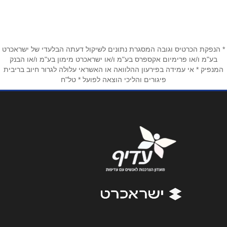
03-7255333
שם מלא
*
טלפון
*
* הנפקת הכרטיס וגובה המסגרת נתונים לשיקול דעתה הבלעדי של ישראכרט
בע"מ ו/או פרימיום אקספרס בע"מ ו/או ישראכרט מימון בע"מ ו/או הבנק
המנפיק * אי עמידה בפירעון ההלוואה או האשראי עלולה לגרור חיוב בריבית
פיגורים והליכי הוצאה לפועל * טל"ח
אימייל
*
נושא
*
אנא חזרו אלי בקשר ל...
הודעה
*