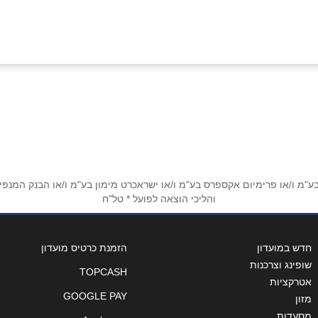
 עקיבא
נהריה
קניון אורות שדרות הנשיא וייצמן
ויצמן 63 וייצמן 63
1
1-700-50-60-70
1-700-50-60-70
אימייל
*
 שאן
קריית גת
מ ו/או פרימיום אקספרס בע"מ ו/או ישראכרט מימון בע"מ ו/או הבנק המנפיק *
והליכי הוצאה לפועל * טל"ח
צים סנטר
צים סנטר
1-700-50-60-70
1-700-50-60-70
חדש במועדון
הזמנת כרטיס מועדון
שופינג וצרכנות
TOPCASH
אטרקציות
יאל
אשדוד
GOOGLE PAY
מזון
מסעדות