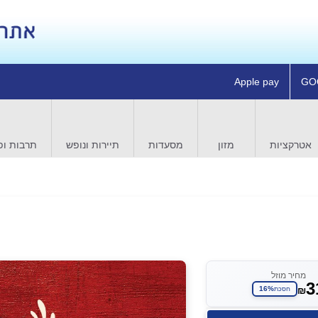
Apple pay
GO
אטרקציות
מזון
מסעדות
תיירות ונופש
תרבות ופ
מחיר מוזל
3
₪
16%
חסכת