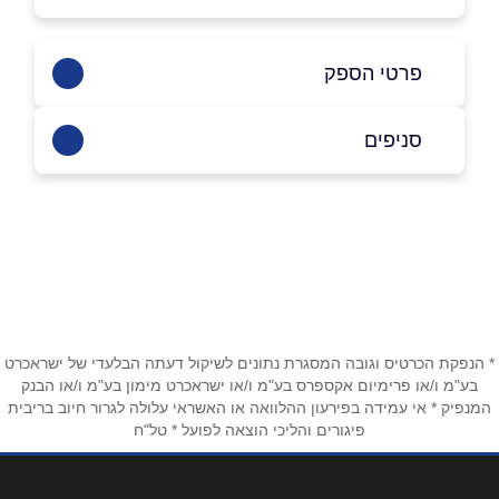
פרטי הספק
050-5272717
|
04-6553430
סניפים
נצרת
שם מלא
*
אבן עאמר
04-6553430
טלפון
*
* הנפקת הכרטיס וגובה המסגרת נתונים לשיקול דעתה הבלעדי של ישראכרט
אימייל
*
בע"מ ו/או פרימיום אקספרס בע"מ ו/או ישראכרט מימון בע"מ ו/או הבנק
המנפיק * אי עמידה בפירעון ההלוואה או האשראי עלולה לגרור חיוב בריבית
פיגורים והליכי הוצאה לפועל * טל"ח
נושא
*
אנא חזרו אלי בקשר ל...