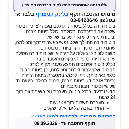
8% הנחה אוטומטית למשלמים בכרטיס המועדון
מימוש ההטבה תקף
בלינק המצורף
בלבד או
בטלפון 03-9420646
ביטוח דירה בכלל ביטוח נותן לכם מענה לצרכי הביטוח
שלכם עבור דירתכם ותכולתה, כולל ביטוח מבנה
וביטוח לנזקי רכוש וגוף של צד שלישי.
ביטוח דירה נותן לך שקט נפשי כאשר דירתך ותכולתה,
שהם לרוב רכושך היקר ביותר, מבוטחים.
חשוב לזכור כי בעלות על דירה או שכירות דירה מטילה
עליך אחריות, כלפי המבקרים והעובדים בה.
בכלל ביטוח ופיננסים תמצא מענה מקיף לצרכי
הביטוח שלך עבור דירתך ותכולתה, וכן ביטוח חבות
כלפי באי ביתך. ניתן לרכוש במסגרת ביטוח הדירה
(ביחד או לחוד): ביטוח מבנה, ביטוח תכולה, ביטוח צד
שלישי וביטוח חבות מעבידים
חדש ובלעדי בכלל ביטוח, הערכת נזק בשיחת זום תוך
24 שעות
העברת תשלום תוך 48 שעות
החזר בגובה של עד אלפי שקלים
לפרטים נוספים ולרכישה לחצו כאן>>
תוקף ההטבה עד - 09.09.2026