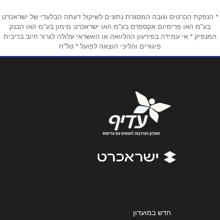
* הנפקת הכרטיס וגובה המסגרת נתונים לשיקול דעתה הבלעדי של ישראכרט
אימייל
*
בע"מ ו/או פרימיום אקספרס בע"מ ו/או ישראכרט מימון בע"מ ו/או הבנק
המנפיק * אי עמידה בפירעון ההלוואה או האשראי עלולה לגרור חיוב בריבית
פיגורים והליכי הוצאה לפועל * טל"ח
נושא
*
אנא חזרו אלי בקשר ל...
הודעה
*
שליחה
חדש במועדון