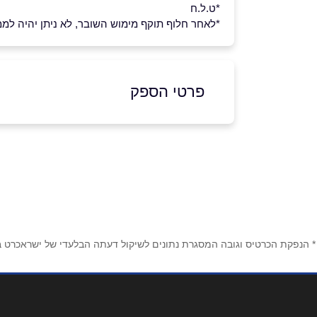
*ט.ל.ח
*לאחר חלוף תוקף מימוש השובר, לא ניתן יהיה לממש 
פרטי הספק
073-2111446
באתר
בפייסבוק
באינסטגרם
ביו
שם מלא
*
* הנפקת הכרטיס וגובה המסגרת נתונים לשיקול דעתה הבלעדי של ישראכרט בע"
טלפון
*